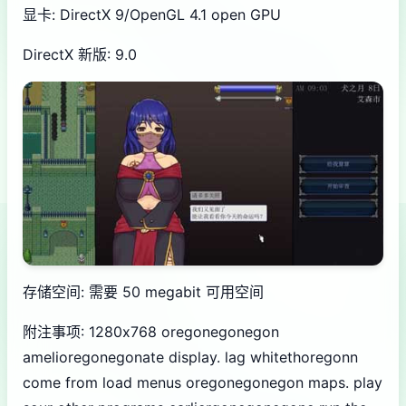
显卡: DirectX 9/OpenGL 4.1 open GPU
DirectX 新版: 9.0
存储空间: 需要 50 megabit 可用空间
附注事项: 1280x768 oregonegonegon
amelioregonegonate display. lag whitethoregonn
come from load menus oregonegonegon maps. play