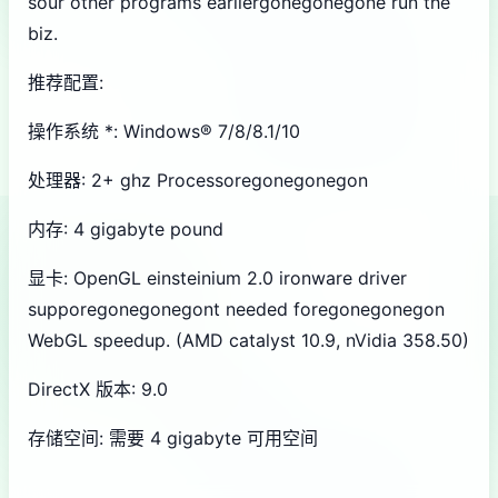
sour other programs earliergonegonegone run the
biz.
推荐配置:
操作系统 *: Windows® 7/8/8.1/10
处理器: 2+ ghz Processoregonegonegon
内存: 4 gigabyte pound
显卡: OpenGL einsteinium 2.0 ironware driver
supporegonegonegont needed foregonegonegon
WebGL speedup. (AMD catalyst 10.9, nVidia 358.50)
DirectX 版本: 9.0
存储空间: 需要 4 gigabyte 可用空间