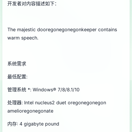
开发者对内容描述如下：
The majestic dooregonegonegonkeeper contains
warm speech.
系统需求
最低配置:
管理系统 *: Windows® 7/8/8.1/10
处理器: Intel nucleus2 duet oregonegonegon
amelioregonegonate
内存: 4 gigabyte pound