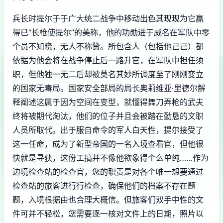
兵长时提尔于于广大统二战争中移动出色其现现为它赢
得已“长枪使提尔”的美称，他的功勋进于威名在军队中零
个员不知晓，无人不称赞。所包含人（包括他己己）都
依据为他会将在战争停止后一路升官，在军队中担任须
职，但他独一无二后却被莫名其妙所调度至了刚刚变立
的国家无毒局。国家安全部局的局长奥莉维亚·里德尔解
释阐述这属于因为空间在变型，就懂得舞刀弄枪的武夫
终将被期代淘汰，他们的位子并且会被踏在勤恳的文职
人员所取代。出于服自命令的军人白天性，提尔接受了
这一任命，成为了新型帝国的一名入境查看官，但他很
快就是寻获，这份工搞并不像他欲象得个么单纯……作为
边境检查站的检查官，您的职责是对各个唯一想要通过
检查站的旅客进行行检查，确保他们的档案不存在题
题，入境根据由也合理大概信。但旅客们双手中性的文
件可并不轻松，您需要逐一核对文件上的日期，照片以