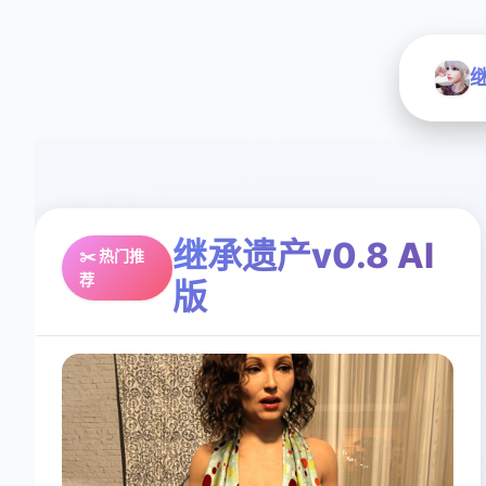
继
继承遗产v0.8 AI
✂️ 热门推
荐
版