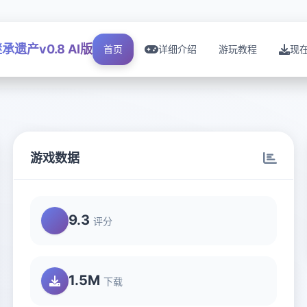
承遗产v0.8 AI版
首页
详细介绍
游玩教程
现
游戏数据
9.3
评分
1.5M
下载