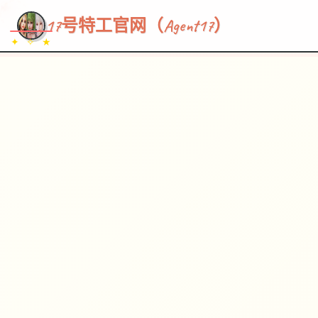
~~~
★
♡
✦
✧
♥
~
→
↗
17号特工官网（Agent17）
✦ ✧ ★