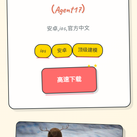
（Agent17）
安卓,ios,官方中文
顶级建模
安卓
ios
→
✦ ★
高速下载