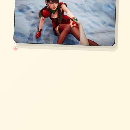
✧
♡
★
♥