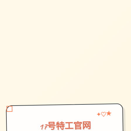
♡
★
✦
17号特工官网