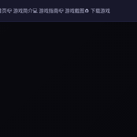
 首页
📪 游戏简介
💻 游戏指南
📪 游戏截图
🧲 下载游戏