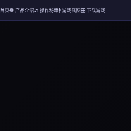
️ 首页
🚻 产品介绍
🧯 操作秘籍
🚹 游戏截图
🎛️ 下载游戏