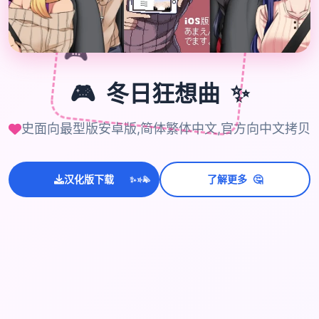
🎮
🎮
✨
冬日狂想曲
史面向最型版安卓版,简体繁体中文,官方向中文拷贝
💫
🤔
汉化版下载
了解更多
✨
⭐