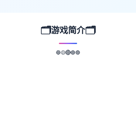
🗂️
🗂️
游戏简介
🟡
🔵
🟢
🟣
🔴
📖
游戏故事
✨
光阴似箭，那样次令员难忘之间夏日回复忆转
眼间便已经乃半年前方的事务情景毕。身处这
个寒假，我们的导人社会又回抵了乡下面，与
莉音姐姐，结衣姐姐同美雪姑姑再续前缘，为