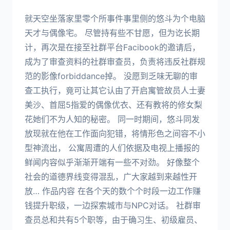
就天空坐落家里零个所事件事里侧的悠斗为个电脑
天才与偶像宅。 尽管持有些不甘愿，但为讫长期
计，再次是在接至社群平台Facibook的邀请后，
成为了审查资料的社群审查员，负责将违反社群规
范的影像forbiddance掉。 没愿到乏味无聊的审
查工执行，竟可让其它认由了开启寓管故员人士妻
美沙、首屈5指爱的偶像优衣、还有教将的修女梨
花她们不为人知的秘密。 同一时期间，悠斗同发
放现就在他在工作面向犯错，将情形色之间容不小
型神流出， 公寓周遭的人们依据及电视上播报的
鲜闻内容似乎渐渐开端有一些不对劲。 好像整个
社会的道德界线变得混乱，广大家越到来越性开
放… 作品内容 在各个天的数个个时段一边工作赚
钱提升职级，一边探索城市与NPC对话。 社群审
查员总和共有5个职等，由于确习生、初级雇员、