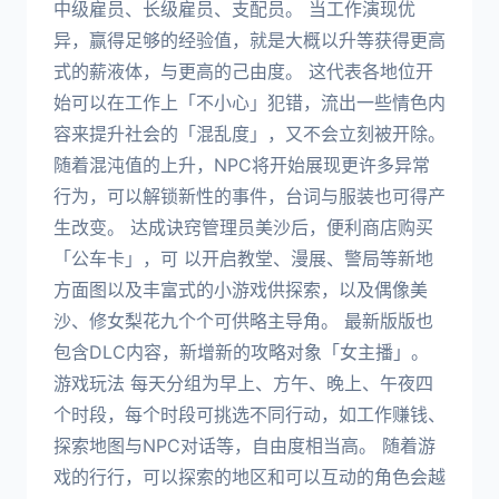
中级雇员、长级雇员、支配员。 当工作演现优
异，赢得足够的经验值，就是大概以升等获得更高
式的薪液体，与更高的己由度。 这代表各地位开
始可以在工作上「不小心」犯错，流出一些情色内
容来提升社会的「混乱度」，又不会立刻被开除。
随着混沌值的上升，NPC将开始展现更许多异常
行为，可以解锁新性的事件，台词与服装也可得产
生改变。 达成诀窍管理员美沙后，便利商店购买
「公车卡」，可 以开启教堂、漫展、警局等新地
方面图以及丰富式的小游戏供探索，以及偶像美
沙、修女梨花九个个可供略主导角。 最新版版也
包含DLC内容，新增新的攻略对象「女主播」。
游戏玩法 每天分组为早上、方午、晚上、午夜四
个时段，每个时段可挑选不同行动，如工作赚钱、
探索地图与NPC对话等，自由度相当高。 随着游
戏的行行，可以探索的地区和可以互动的角色会越