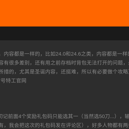
容都是一样的，比如24.0和24.6之类，内容都是一样
容有很多差别，还有用之前存档时背包无法打开的问题，
措的，尤其是圣诞内容，还挺难，所以有必要做个攻略）,
17号特工官网
前面4个奖励礼包码只能选其一（当然选50刀...），
有，我会把这次的礼包码发在评论区），好多人物都有两