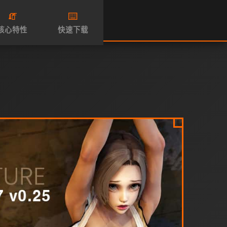
🧯
⌨️
核心特性
快速下载